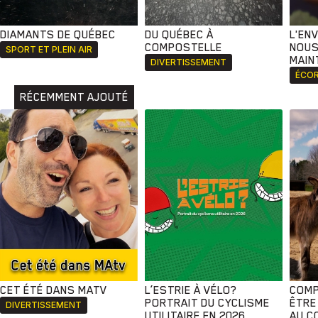
DIAMANTS DE QUÉBEC
DU QUÉBEC À
L'EN
COMPOSTELLE
NOUS
SPORT ET PLEIN AIR
MAIN
DIVERTISSEMENT
ÉCOR
RÉCEMMENT AJOUTÉ
CET ÉTÉ DANS MATV
L’ESTRIE À VÉLO?
COMP
PORTRAIT DU CYCLISME
ÊTRE
DIVERTISSEMENT
UTILITAIRE EN 2026
AU C